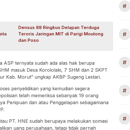
#
Densus 88 Ringkus Delapan Terduga
#
ota
Teroris Jaringan MIT di Parigi Moutong
dan Poso
#
ra ASP ternyata sudah ada alas hak berupa
6 SHM masuk Desa Korololaki, 7 SHM dan 2 SKPT
mur Kab. Morut” ungkap AKBP Sugeng Lestari.
oses penyelidikan yang kemudian segera
#
Kepolisian telah memeriksa sebanyak 19 orang
inya Penipuan dan atau Penggelapan sebagaimana
P.
#
 atau PT. HNE sudah berupaya melakukan somasi
ikan uang perusahaan, tetapi tidak pernah