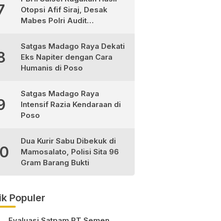
7
Otopsi Afif Siraj, Desak
Mabes Polri Audit
Independen
Satgas Madago Raya Dekati
8
Eks Napiter dengan Cara
Humanis di Poso
Satgas Madago Raya
9
Intensif Razia Kendaraan di
Poso
Dua Kurir Sabu Dibekuk di
10
Mamosalato, Polisi Sita 96
Gram Barang Bukti
ik Populer
Evaluasi Satpam PT Semen