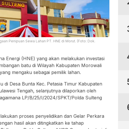
gaan Penipuan Sewa Lahan PT. HNE di Morut. (Foto: Dok.
na Energi (HNE) yang akan melakukan investasi
ambangan batu di Wilayah Kabupaten Morowali
 yang mengaku sebagai pemilik lahan.
alu di Desa Bunta Kec. Petasia Timur Kabupaten
ulawesi Tengah, selanjutnya dilaporkan oleh
bagaimana LP/B/25/I/2024/SPKT/Polda Sulteng
ilakukan proses penyelidikan dan Gelar Perkara
engan hasil akan ditingkatkan ke tahap