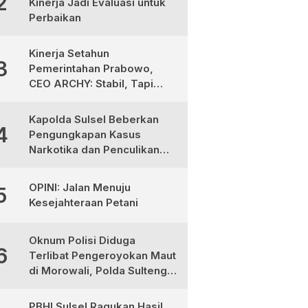
2
Kinerja Jadi Evaluasi untuk
Perbaikan
Kinerja Setahun
3
Pemerintahan Prabowo,
CEO ARCHY: Stabil, Tapi
Masih Perlu Perbaikan
Kapolda Sulsel Beberkan
4
Pengungkapan Kasus
Narkotika dan Penculikan
Anak di Makassar
OPINI: Jalan Menuju
5
Kesejahteraan Petani
Oknum Polisi Diduga
6
Terlibat Pengeroyokan Maut
di Morowali, Polda Sulteng
Janji Proses Hukum Tegas
PBHI Sulsel Ragukan Hasil