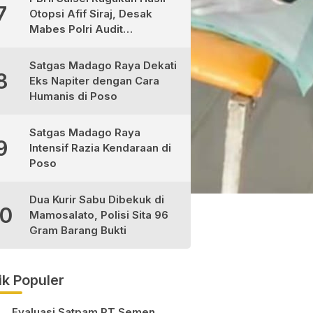
7
Otopsi Afif Siraj, Desak
Mabes Polri Audit
Independen
Satgas Madago Raya Dekati
8
Eks Napiter dengan Cara
Humanis di Poso
Satgas Madago Raya
9
Intensif Razia Kendaraan di
Poso
Dua Kurir Sabu Dibekuk di
10
Mamosalato, Polisi Sita 96
Gram Barang Bukti
ik Populer
Evaluasi Satpam PT Semen