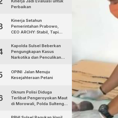
2
Kinerja Jadi Evaluasi untuk
Perbaikan
Kinerja Setahun
3
Pemerintahan Prabowo,
CEO ARCHY: Stabil, Tapi
Masih Perlu Perbaikan
Kapolda Sulsel Beberkan
4
Pengungkapan Kasus
Narkotika dan Penculikan
Anak di Makassar
OPINI: Jalan Menuju
5
Kesejahteraan Petani
Oknum Polisi Diduga
6
Terlibat Pengeroyokan Maut
di Morowali, Polda Sulteng
Janji Proses Hukum Tegas
PBHI Sulsel Ragukan Hasil