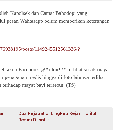
publish Kapolsek dan Camat Bahodopi yang
alui pesan Wahtasapp belum memberikan keterangan
276938195/posts/1149245512561336/?
leh akun Facebook @Anton*** terlihat sosok mayat
 penaganan medis hingga di foto lainnya terlihat
erhadap mayat bayi tersebut. (TS)
yan
Dua Pejabat di Lingkup Kejari Tolitoli
Resmi Dilantik