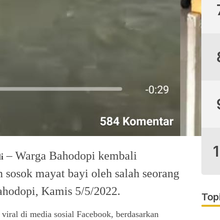
– Warga Bahodopi kembali
i
sosok mayat bayi oleh salah seorang
ahodopi, Kamis 5/5/2022.
Top
viral di media sosial Facebook, berdasarkan