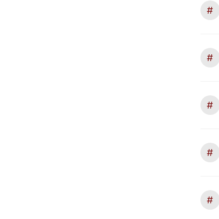
#
#
#
#
#