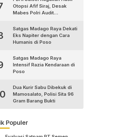
7
Otopsi Afif Siraj, Desak
Mabes Polri Audit
Independen
Satgas Madago Raya Dekati
8
Eks Napiter dengan Cara
Humanis di Poso
Satgas Madago Raya
9
Intensif Razia Kendaraan di
Poso
Dua Kurir Sabu Dibekuk di
10
Mamosalato, Polisi Sita 96
Gram Barang Bukti
ik Populer
Evaluasi Satpam PT Semen