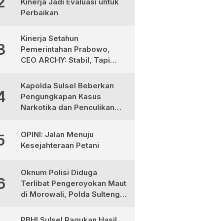
2
Kinerja Jadi Evaluasi untuk
Perbaikan
Kinerja Setahun
3
Pemerintahan Prabowo,
CEO ARCHY: Stabil, Tapi
Masih Perlu Perbaikan
Kapolda Sulsel Beberkan
4
Pengungkapan Kasus
Narkotika dan Penculikan
Anak di Makassar
OPINI: Jalan Menuju
5
Kesejahteraan Petani
Oknum Polisi Diduga
6
Terlibat Pengeroyokan Maut
di Morowali, Polda Sulteng
Janji Proses Hukum Tegas
PBHI Sulsel Ragukan Hasil