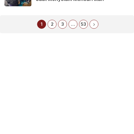
1
2
3
…
53