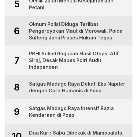
OPINI: Jalan Menuju Kesejahteraan
5
Petani
Oknum Polisi Diduga Terlibat
6
Pengeroyokan Maut di Morowali, Polda
Sulteng Janji Proses Hukum Tegas
PBHI Sulsel Ragukan Hasil Otopsi Afif
7
Siraj, Desak Mabes Polri Audit
Independen
Satgas Madago Raya Dekati Eks Napiter
8
dengan Cara Humanis di Poso
Satgas Madago Raya Intensif Razia
9
Kendaraan di Poso
Dua Kurir Sabu Dibekuk di Mamosalato,
10