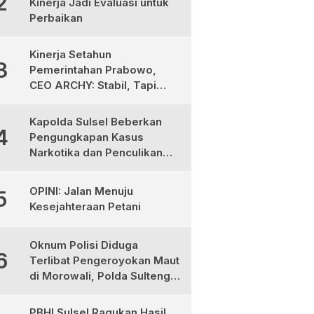
2
Kinerja Jadi Evaluasi untuk
Perbaikan
Kinerja Setahun
3
Pemerintahan Prabowo,
CEO ARCHY: Stabil, Tapi
Masih Perlu Perbaikan
Kapolda Sulsel Beberkan
4
Pengungkapan Kasus
Narkotika dan Penculikan
Anak di Makassar
OPINI: Jalan Menuju
5
Kesejahteraan Petani
Oknum Polisi Diduga
6
Terlibat Pengeroyokan Maut
di Morowali, Polda Sulteng
Janji Proses Hukum Tegas
PBHI Sulsel Ragukan Hasil