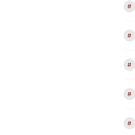
#
#
#
#
#