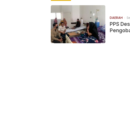
DAERAH
Se
PPS Des
Pengoba