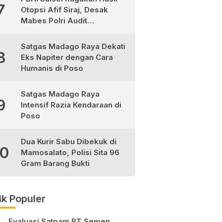
7
Otopsi Afif Siraj, Desak
Mabes Polri Audit
Independen
Satgas Madago Raya Dekati
8
Eks Napiter dengan Cara
Humanis di Poso
Satgas Madago Raya
9
Intensif Razia Kendaraan di
Poso
Dua Kurir Sabu Dibekuk di
10
Mamosalato, Polisi Sita 96
Gram Barang Bukti
ik Populer
Evaluasi Satpam PT Semen