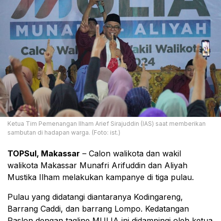
Ketua Tim Pemenangan Ilham Arief Sirajuddin (IAS) saat memberikan
sambutan di hadapan warga. (Foto: ist.)
TOPSul, Makassar
– Calon walikota dan wakil
walikota Makassar Munafri Arifuddin dan Aliyah
Mustika Ilham melakukan kampanye di tiga pulau.
Pulau yang didatangi diantaranya Kodingareng,
Barrang Caddi, dan barrang Lompo. Kedatangan
Paslon dengan tagline MULIA ini didampingi oleh ketua