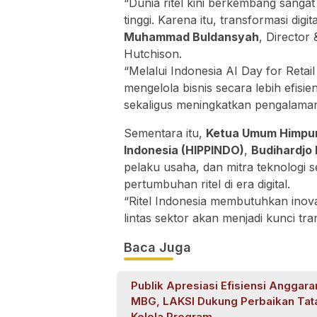
“Dunia ritel kini berkembang sanga
tinggi. Karena itu, transformasi digit
Muhammad Buldansyah
, Director
Hutchison.
“Melalui Indonesia AI Day for Retail
mengelola bisnis secara lebih efisie
sekaligus meningkatkan pengalaman 
Sementara itu,
Ketua Umum Himpun
Indonesia (HIPPINDO)
,
Budihardjo 
pelaku usaha, dan mitra teknologi 
pertumbuhan ritel di era digital.
“Ritel Indonesia membutuhkan inovas
lintas sektor akan menjadi kunci tra
Baca Juga
Publik Apresiasi Efisiensi Anggara
MBG, LAKSI Dukung Perbaikan Tat
Kelola Program