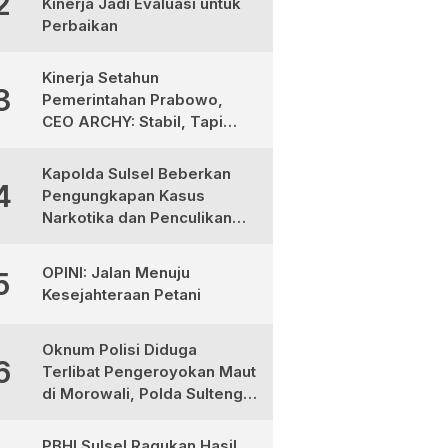
2
Kinerja Jadi Evaluasi untuk
Perbaikan
Kinerja Setahun
3
Pemerintahan Prabowo,
CEO ARCHY: Stabil, Tapi
Masih Perlu Perbaikan
Kapolda Sulsel Beberkan
4
Pengungkapan Kasus
Narkotika dan Penculikan
Anak di Makassar
OPINI: Jalan Menuju
5
Kesejahteraan Petani
Oknum Polisi Diduga
6
Terlibat Pengeroyokan Maut
di Morowali, Polda Sulteng
Janji Proses Hukum Tegas
PBHI Sulsel Ragukan Hasil