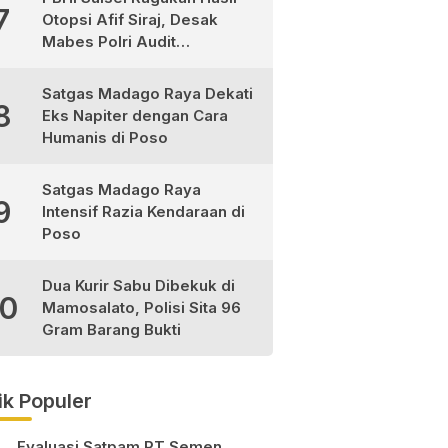
7
Otopsi Afif Siraj, Desak
Mabes Polri Audit
Independen
Satgas Madago Raya Dekati
8
Eks Napiter dengan Cara
Humanis di Poso
Satgas Madago Raya
9
Intensif Razia Kendaraan di
Poso
Dua Kurir Sabu Dibekuk di
10
Mamosalato, Polisi Sita 96
Gram Barang Bukti
ik Populer
Evaluasi Satpam PT Semen