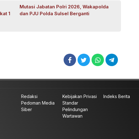
Mutasi Jabatan Polri 2026, Wakapolda
kat 1
dan PJU Polda Sulsel Berganti
Redaksi
Kebijakan Privasi
Indeks Berita
Pedoman Media
Standar
Siber
Pelindungan
Wartawan