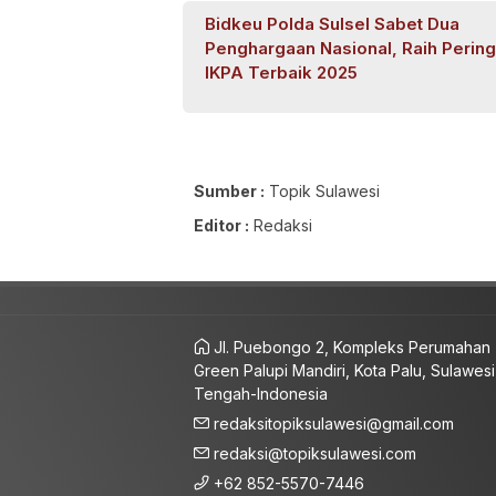
Bidkeu Polda Sulsel Sabet Dua
Penghargaan Nasional, Raih Pering
IKPA Terbaik 2025
Sumber :
Topik Sulawesi
Editor :
Redaksi
Jl. Puebongo 2, Kompleks Perumahan
Green Palupi Mandiri, Kota Palu, Sulawesi
Tengah-Indonesia
redaksitopiksulawesi@gmail.com
redaksi@topiksulawesi.com
+62 852-5570-7446