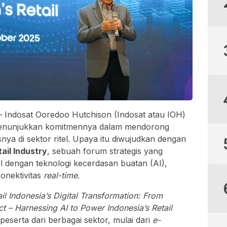
 Indosat Ooredoo Hutchison (Indosat atau IOH)
 menunjukkan komitmennya dalam mendorong
snya di sektor ritel. Upaya itu diwujudkan dengan
ail Industry
, sebuah forum strategis yang
l dengan teknologi kecerdasan buatan (AI),
konektivitas
real-time
.
l Indonesia’s Digital Transformation: From
ct – Harnessing AI to Power Indonesia’s Retail
n peserta dari berbagai sektor, mulai dari
e-