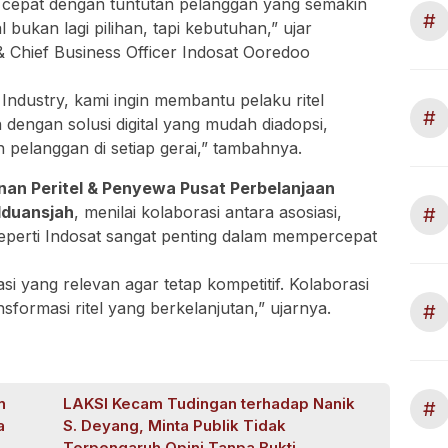
t cepat dengan tuntutan pelanggan yang semakin
#
al bukan lagi pilihan, tapi kebutuhan,” ujar
 & Chief Business Officer Indosat Ooredoo
 Industry, kami ingin membantu pelaku ritel
#
n dengan solusi digital yang mudah diadopsi,
pelanggan di setiap gerai,” tambahnya.
an Peritel & Penyewa Pusat Perbelanjaan
Iduansjah
, menilai kolaborasi antara asosiasi,
#
seperti Indosat sangat penting dalam mempercepat
i yang relevan agar tetap kompetitif. Kolaborasi
nsformasi ritel yang berkelanjutan,” ujarnya.
#
n
LAKSI Kecam Tudingan terhadap Nanik
#
a
S. Deyang, Minta Publik Tidak
Terpengaruh Opini Tanpa Bukti