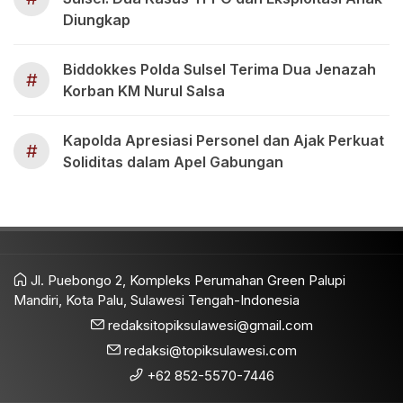
Diungkap
Biddokkes Polda Sulsel Terima Dua Jenazah
#
Korban KM Nurul Salsa
Kapolda Apresiasi Personel dan Ajak Perkuat
#
Soliditas dalam Apel Gabungan
Jl. Puebongo 2, Kompleks Perumahan Green Palupi
Mandiri, Kota Palu, Sulawesi Tengah-Indonesia
redaksitopiksulawesi@gmail.com
redaksi@topiksulawesi.com
+62 852-5570-7446