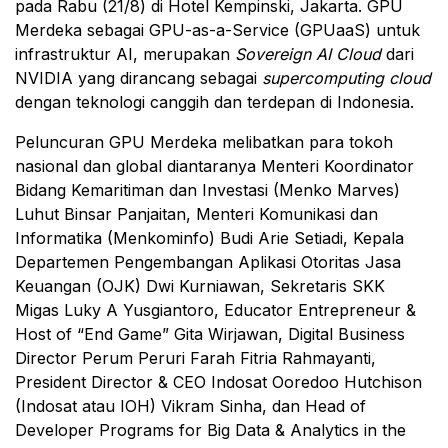
pada Rabu (21/8) di Hotel Kempinski, Jakarta. GPU
Merdeka sebagai GPU-as-a-Service (GPUaaS) untuk
infrastruktur AI, merupakan
Sovereign AI Cloud
dari
NVIDIA yang dirancang sebagai
supercomputing cloud
dengan teknologi canggih dan terdepan di Indonesia.
Peluncuran GPU Merdeka melibatkan para tokoh
nasional dan global diantaranya Menteri Koordinator
Bidang Kemaritiman dan Investasi (Menko Marves)
Luhut Binsar Panjaitan, Menteri Komunikasi dan
Informatika (Menkominfo) Budi Arie Setiadi, Kepala
Departemen Pengembangan Aplikasi Otoritas Jasa
Keuangan (OJK) Dwi Kurniawan, Sekretaris SKK
Migas Luky A Yusgiantoro, Educator Entrepreneur &
Host of “End Game” Gita Wirjawan, Digital Business
Director Perum Peruri Farah Fitria Rahmayanti,
President Director & CEO Indosat Ooredoo Hutchison
(Indosat atau IOH) Vikram Sinha, dan Head of
Developer Programs for Big Data & Analytics in the