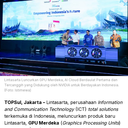
Lintasarta Luncurkan GPU Merdeka, AI Cloud Berdaulat Pertama dan
Tercanggih yang Didukung oleh NVIDIA untuk Berdayakan Indonesia.
(Foto: Istimewa)
TOPSul, Jakarta –
Lintasarta, perusahaan
Information
and Communication Technology
(ICT)
total solutions
terkemuka di Indonesia, meluncurkan produk baru
Lintasarta,
GPU Merdeka
(
Graphics Processing Units
)