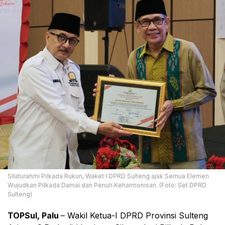
Silaturahmi Pilkada Rukun, Waket I DPRD Sulteng ajak Semua Elemen
Wujudkan Pilkada Damai dan Penuh Keharmonisan. (Foto: Set DPRD
Sulteng)
TOPSul, Palu
– Wakil Ketua-I DPRD Provinsi Sulteng