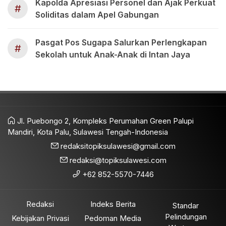
Kapolda Apresiasi Personel dan Ajak Perkuat
#
Soliditas dalam Apel Gabungan
Pasgat Pos Sugapa Salurkan Perlengkapan
#
Sekolah untuk Anak-Anak di Intan Jaya
Jl. Puebongo 2, Kompleks Perumahan Green Palupi
Mandiri, Kota Palu, Sulawesi Tengah-Indonesia
redaksitopiksulawesi@gmail.com
redaksi@topiksulawesi.com
+62 852-5570-7446
Redaksi
Indeks Berita
Standar
Pelindungan
Kebijakan Privasi
Pedoman Media