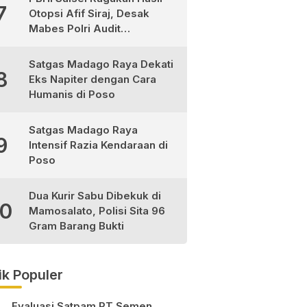
7
Otopsi Afif Siraj, Desak
Mabes Polri Audit
Independen
Satgas Madago Raya Dekati
8
Eks Napiter dengan Cara
Humanis di Poso
Satgas Madago Raya
9
Intensif Razia Kendaraan di
Poso
Dua Kurir Sabu Dibekuk di
10
Mamosalato, Polisi Sita 96
Gram Barang Bukti
ik Populer
Evaluasi Satpam PT Semen