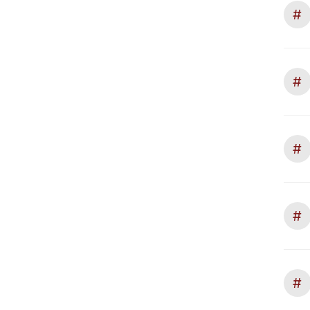
#
#
#
#
#