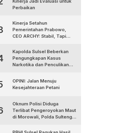
2
Kinerja Jadi Evaluasi untuk
Perbaikan
Kinerja Setahun
3
Pemerintahan Prabowo,
CEO ARCHY: Stabil, Tapi
Masih Perlu Perbaikan
Kapolda Sulsel Beberkan
4
Pengungkapan Kasus
Narkotika dan Penculikan
Anak di Makassar
OPINI: Jalan Menuju
5
Kesejahteraan Petani
Oknum Polisi Diduga
6
Terlibat Pengeroyokan Maut
di Morowali, Polda Sulteng
Janji Proses Hukum Tegas
PBHI Sulsel Ragukan Hasil