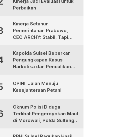
2
Kinerja Jadi Evaluasi untuk
Perbaikan
Kinerja Setahun
3
Pemerintahan Prabowo,
CEO ARCHY: Stabil, Tapi
Masih Perlu Perbaikan
Kapolda Sulsel Beberkan
4
Pengungkapan Kasus
Narkotika dan Penculikan
Anak di Makassar
OPINI: Jalan Menuju
5
Kesejahteraan Petani
Oknum Polisi Diduga
6
Terlibat Pengeroyokan Maut
di Morowali, Polda Sulteng
Janji Proses Hukum Tegas
PBHI Sulsel Ragukan Hasil