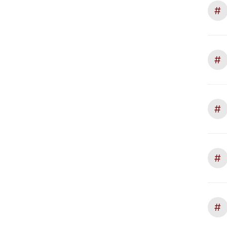
#
#
#
#
#