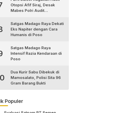
7
Otopsi Afif Siraj, Desak
Mabes Polri Audit
Independen
Satgas Madago Raya Dekati
8
Eks Napiter dengan Cara
Humanis di Poso
Satgas Madago Raya
9
Intensif Razia Kendaraan di
Poso
Dua Kurir Sabu Dibekuk di
10
Mamosalato, Polisi Sita 96
Gram Barang Bukti
ik Populer
Evaluasi Satpam PT Semen