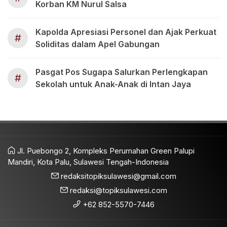
Korban KM Nurul Salsa
Kapolda Apresiasi Personel dan Ajak Perkuat
#
Soliditas dalam Apel Gabungan
Pasgat Pos Sugapa Salurkan Perlengkapan
#
Sekolah untuk Anak-Anak di Intan Jaya
Jl. Puebongo 2, Kompleks Perumahan Green Palupi
Mandiri, Kota Palu, Sulawesi Tengah-Indonesia
redaksitopiksulawesi@gmail.com
redaksi@topiksulawesi.com
+62 852-5570-7446