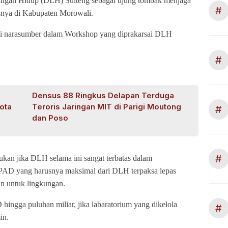
ngan Hidup (DLH) Sulteng sebagai ujung tombak menjaga
#
snya di Kabupaten Morowali.
di narasumber dalam Workshop yang diprakarsai DLH
#
Densus 88 Ringkus Delapan Terduga
ota
Teroris Jaringan MIT di Parigi Moutong
#
dan Poso
#
an jika DLH selama ini sangat terbatas dalam
PAD yang harusnya maksimal dari DLH terpaksa lepas
an untuk lingkungan.
ingga puluhan miliar, jika labaratorium yang dikelola
#
in.