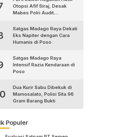
7
Otopsi Afif Siraj, Desak
Mabes Polri Audit
Independen
Satgas Madago Raya Dekati
8
Eks Napiter dengan Cara
Humanis di Poso
Satgas Madago Raya
9
Intensif Razia Kendaraan di
Poso
Dua Kurir Sabu Dibekuk di
10
Mamosalato, Polisi Sita 96
Gram Barang Bukti
ik Populer
Evaluasi Satpam PT Semen