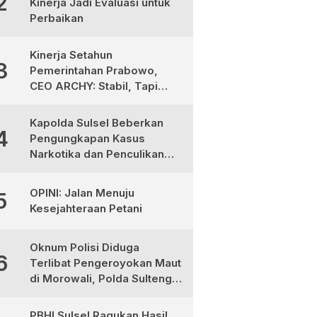
2
Kinerja Jadi Evaluasi untuk
Perbaikan
Kinerja Setahun
3
Pemerintahan Prabowo,
CEO ARCHY: Stabil, Tapi
Masih Perlu Perbaikan
Kapolda Sulsel Beberkan
4
Pengungkapan Kasus
Narkotika dan Penculikan
Anak di Makassar
OPINI: Jalan Menuju
5
Kesejahteraan Petani
Oknum Polisi Diduga
6
Terlibat Pengeroyokan Maut
di Morowali, Polda Sulteng
Janji Proses Hukum Tegas
PBHI Sulsel Ragukan Hasil