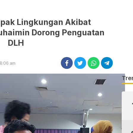
mpak Lingkungan Akibat
haimin Dorong Penguatan
DLH
 8:06 am
Tre