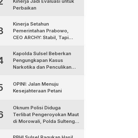
2
Kinerja Jadi Evaluasi untuk
Perbaikan
Kinerja Setahun
3
Pemerintahan Prabowo,
CEO ARCHY: Stabil, Tapi
Masih Perlu Perbaikan
Kapolda Sulsel Beberkan
4
Pengungkapan Kasus
Narkotika dan Penculikan
Anak di Makassar
OPINI: Jalan Menuju
5
Kesejahteraan Petani
Oknum Polisi Diduga
6
Terlibat Pengeroyokan Maut
di Morowali, Polda Sulteng
Janji Proses Hukum Tegas
PBHI Sulsel Ragukan Hasil