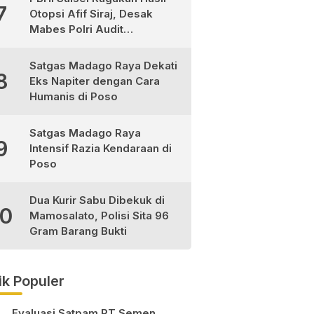
7
Otopsi Afif Siraj, Desak
Mabes Polri Audit
Independen
Satgas Madago Raya Dekati
8
Eks Napiter dengan Cara
Humanis di Poso
Satgas Madago Raya
9
Intensif Razia Kendaraan di
Poso
Dua Kurir Sabu Dibekuk di
10
Mamosalato, Polisi Sita 96
Gram Barang Bukti
ik Populer
Evaluasi Satpam PT Semen