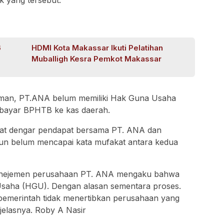
k yang tersebut.
6
HDMI Kota Makassar Ikuti Pelatihan
Muballigh Kesra Pemkot Makassar
Gusman, PT.ANA belum memiliki Hak Guna Usaha
ayar BPHTB ke kas daerah.
t dengar pendapat bersama PT. ANA dan
un belum mencapai kata mufakat antara kedua
anejemen perusahaan PT. ANA mengaku bahwa
Usaha (HGU). Dengan alasan sementara proses.
a pemerintah tidak menertibkan perusahaan yang
jelasnya. Roby A Nasir