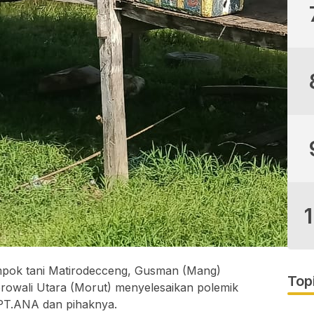
ompok tani Matirodecceng, Gusman (Mang)
Top
owali Utara (Morut) menyelesaikan polemik
 PT.ANA dan pihaknya.