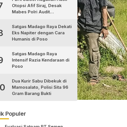
7
Otopsi Afif Siraj, Desak
Mabes Polri Audit
Independen
Satgas Madago Raya Dekati
8
Eks Napiter dengan Cara
Humanis di Poso
Satgas Madago Raya
9
Intensif Razia Kendaraan di
Poso
Dua Kurir Sabu Dibekuk di
10
Mamosalato, Polisi Sita 96
Gram Barang Bukti
ik Populer
Evaluasi Satpam PT Semen