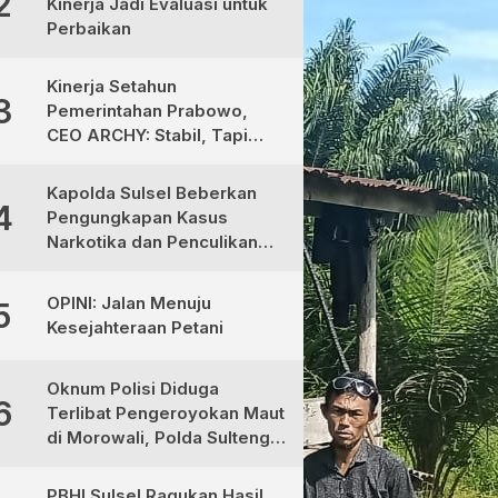
2
Kinerja Jadi Evaluasi untuk
Perbaikan
Kinerja Setahun
3
Pemerintahan Prabowo,
CEO ARCHY: Stabil, Tapi
Masih Perlu Perbaikan
Kapolda Sulsel Beberkan
4
Pengungkapan Kasus
Narkotika dan Penculikan
Anak di Makassar
OPINI: Jalan Menuju
5
Kesejahteraan Petani
Oknum Polisi Diduga
6
Terlibat Pengeroyokan Maut
di Morowali, Polda Sulteng
Janji Proses Hukum Tegas
PBHI Sulsel Ragukan Hasil