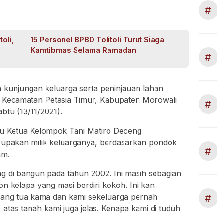
#
oli,
15 Personel BPBD Tolitoli Turut Siaga
Kamtibmas Selama Ramadan
#
n kunjungan keluarga serta peninjauan lahan
a, Kecamatan Petasia Timur, Kabupaten Morowali
#
btu (13/11/2021).
u Ketua Kelompok Tani Matiro Deceng
rupakan milik keluarganya, berdasarkan pondok
#
am.
ng di bangun pada tahun 2002. Ini masih sebagian
hon kelapa yang masi berdiri kokoh. Ini kan
orang tua kama dan kami sekeluarga pernah
#
 atas tanah kami juga jelas. Kenapa kami di tuduh