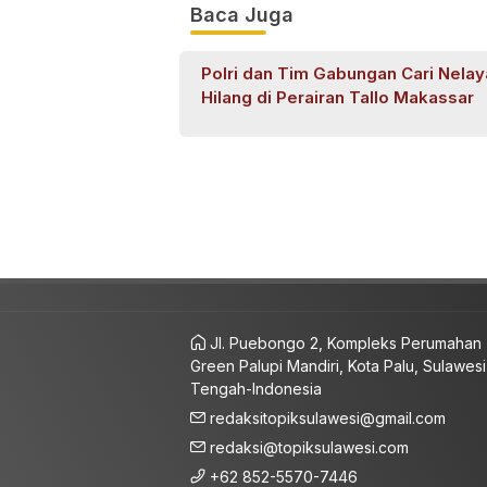
Baca Juga
Polri dan Tim Gabungan Cari Nela
Hilang di Perairan Tallo Makassar
Jl. Puebongo 2, Kompleks Perumahan
Green Palupi Mandiri, Kota Palu, Sulawesi
Tengah-Indonesia
redaksitopiksulawesi@gmail.com
redaksi@topiksulawesi.com
+62 852-5570-7446