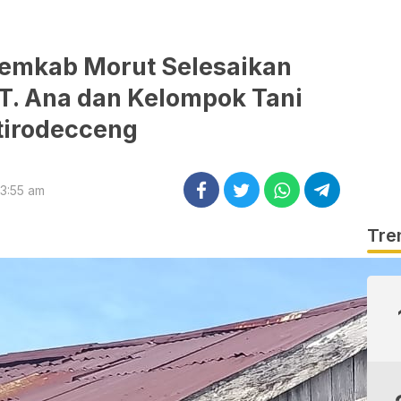
emkab Morut Selesaikan
T. Ana dan Kelompok Tani
irodecceng
 3:55 am
Tre