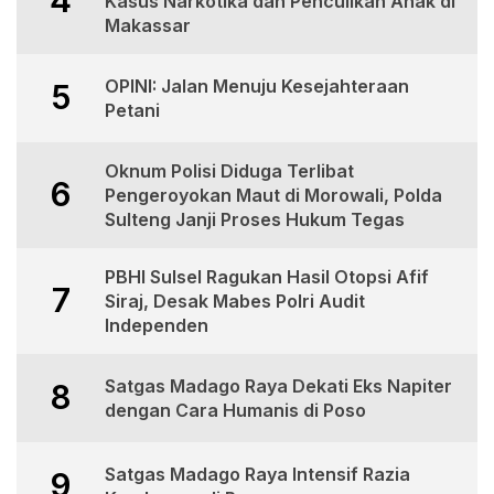
4
Kasus Narkotika dan Penculikan Anak di
Makassar
OPINI: Jalan Menuju Kesejahteraan
5
Petani
Oknum Polisi Diduga Terlibat
6
Pengeroyokan Maut di Morowali, Polda
Sulteng Janji Proses Hukum Tegas
PBHI Sulsel Ragukan Hasil Otopsi Afif
7
Siraj, Desak Mabes Polri Audit
Independen
Satgas Madago Raya Dekati Eks Napiter
8
dengan Cara Humanis di Poso
Satgas Madago Raya Intensif Razia
9