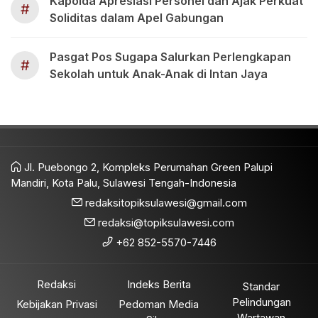
Kapolda Apresiasi Personel dan Ajak Perkuat
#
Soliditas dalam Apel Gabungan
Pasgat Pos Sugapa Salurkan Perlengkapan
#
Sekolah untuk Anak-Anak di Intan Jaya
Jl. Puebongo 2, Kompleks Perumahan Green Palupi
Mandiri, Kota Palu, Sulawesi Tengah-Indonesia
redaksitopiksulawesi@gmail.com
redaksi@topiksulawesi.com
+62 852-5570-7446
Redaksi
Indeks Berita
Standar
Pelindungan
Kebijakan Privasi
Pedoman Media
Wartawan