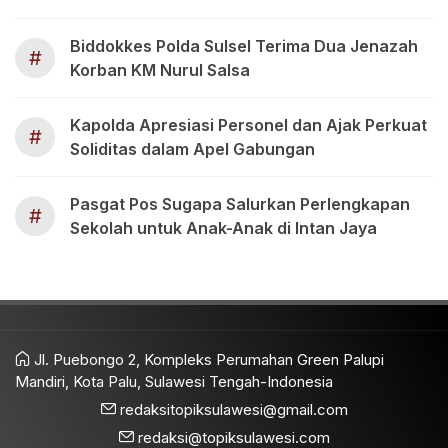
Biddokkes Polda Sulsel Terima Dua Jenazah
#
Korban KM Nurul Salsa
Kapolda Apresiasi Personel dan Ajak Perkuat
#
Soliditas dalam Apel Gabungan
Pasgat Pos Sugapa Salurkan Perlengkapan
#
Sekolah untuk Anak-Anak di Intan Jaya
Jl. Puebongo 2, Kompleks Perumahan Green Palupi
Mandiri, Kota Palu, Sulawesi Tengah-Indonesia
redaksitopiksulawesi@gmail.com
redaksi@topiksulawesi.com