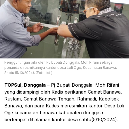
Pengguntingan pita oleh PJ bupati Donggala, Moh Rifani sebagai
penanda diresmikannya kantor desa Loli Oge, Kecamatan Banawa.
Sabtu (5/10/2024). (Foto: ist.)
TOPSul, Donggala
– Pj Bupati Donggala, Moh Rifani
yang didampingi oleh Kadis perikanan Camat Banawa,
Rustam, Camat Banawa Tengah, Rahmadi, Kapolsek
Banawa, dan para Kades meresmikan kantor Desa Loli
Oge kecamatan banawa kabupaten donggala
bertempat dihalaman kantor desa sabtu(5/10/2024).