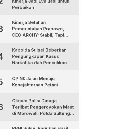
2
Kinerja Jadi Evaluasi untuk
Perbaikan
Kinerja Setahun
3
Pemerintahan Prabowo,
CEO ARCHY: Stabil, Tapi
Masih Perlu Perbaikan
Kapolda Sulsel Beberkan
4
Pengungkapan Kasus
Narkotika dan Penculikan
Anak di Makassar
OPINI: Jalan Menuju
5
Kesejahteraan Petani
Oknum Polisi Diduga
6
Terlibat Pengeroyokan Maut
di Morowali, Polda Sulteng
Janji Proses Hukum Tegas
PBHI Sulsel Ragukan Hasil