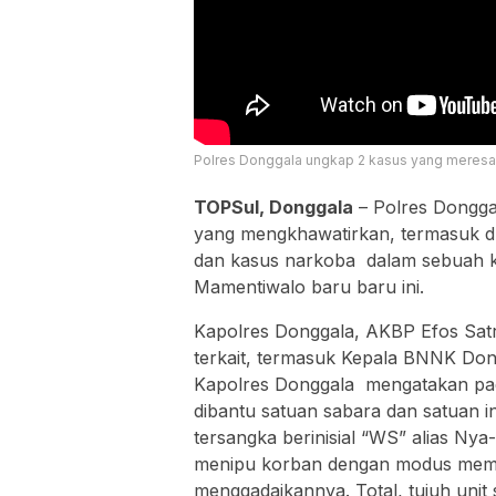
Polres Donggala ungkap 2 kasus yang meresa
TOPSul, Donggala
– Polres Dongga
yang mengkhawatirkan, termasuk d
dan kasus narkoba dalam sebuah ko
Mamentiwalo baru baru ini.
Kapolres Donggala, AKBP Efos Satr
terkait, termasuk Kepala BNNK Do
Kapolres Donggala mengatakan pad
dibantu satuan sabara dan satuan i
tersangka berinisial “WS” alias Ny
menipu korban dengan modus memi
menggadaikannya. Total, tujuh unit