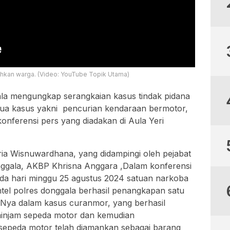
hkan warga. (Video: YouTube Topik Utama)
la mengungkap serangkaian kasus tindak pidana
ua kasus yakni pencurian kendaraan bermotor,
nferensi pers yang diadakan di Aula Yeri
ia Wisnuwardhana, yang didampingi oleh pejabat
nggala, AKBP Khrisna Anggara ,Dalam konferensi
a hari minggu 25 agustus 2024 satuan narkoba
ntel polres donggala berhasil penangkapan satu
a-Nya dalam kasus curanmor, yang berhasil
njam sepeda motor dan kemudian
 sepeda motor telah diamankan sebagai barang