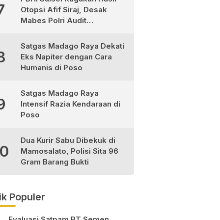
7
Otopsi Afif Siraj, Desak
Mabes Polri Audit
Independen
Satgas Madago Raya Dekati
8
Eks Napiter dengan Cara
Humanis di Poso
Satgas Madago Raya
9
Intensif Razia Kendaraan di
Poso
Dua Kurir Sabu Dibekuk di
10
Mamosalato, Polisi Sita 96
Gram Barang Bukti
ik Populer
Evaluasi Satpam PT Semen