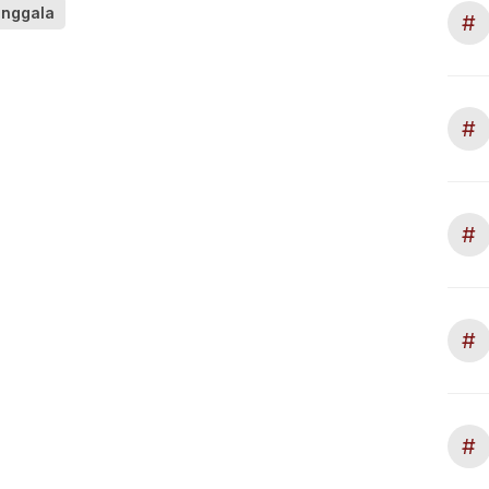
onggala
#
#
#
#
#