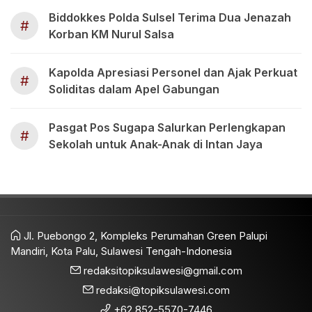
Biddokkes Polda Sulsel Terima Dua Jenazah
#
Korban KM Nurul Salsa
Kapolda Apresiasi Personel dan Ajak Perkuat
#
Soliditas dalam Apel Gabungan
Pasgat Pos Sugapa Salurkan Perlengkapan
#
Sekolah untuk Anak-Anak di Intan Jaya
Jl. Puebongo 2, Kompleks Perumahan Green Palupi
Mandiri, Kota Palu, Sulawesi Tengah-Indonesia
redaksitopiksulawesi@gmail.com
redaksi@topiksulawesi.com
+62 852-5570-7446