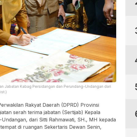
kan Jabatan Kabag Persidangan dan Perundang-Undangan dari
st.)
Perwakilan Rakyat Daerah (DPRD) Provinsi
tan serah terima jabatan (Sertijab) Kepala
Undangan, dari Sitti Rahmawati, SH., MH kepada
rtempat di ruangan Sekertaris Dewan Senin,