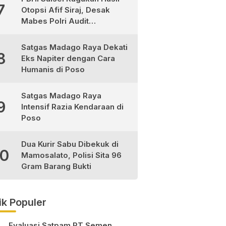
7
Otopsi Afif Siraj, Desak
Mabes Polri Audit
Independen
Satgas Madago Raya Dekati
8
Eks Napiter dengan Cara
Humanis di Poso
Satgas Madago Raya
9
Intensif Razia Kendaraan di
Poso
Dua Kurir Sabu Dibekuk di
10
Mamosalato, Polisi Sita 96
Gram Barang Bukti
ik Populer
Evaluasi Satpam PT Semen