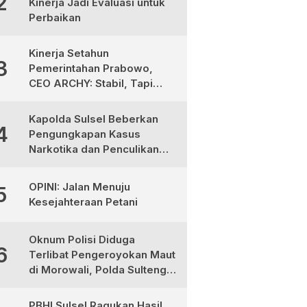
2
Kinerja Jadi Evaluasi untuk
Perbaikan
Kinerja Setahun
3
Pemerintahan Prabowo,
CEO ARCHY: Stabil, Tapi
Masih Perlu Perbaikan
Kapolda Sulsel Beberkan
4
Pengungkapan Kasus
Narkotika dan Penculikan
Anak di Makassar
OPINI: Jalan Menuju
5
Kesejahteraan Petani
Oknum Polisi Diduga
6
Terlibat Pengeroyokan Maut
di Morowali, Polda Sulteng
Janji Proses Hukum Tegas
PBHI Sulsel Ragukan Hasil