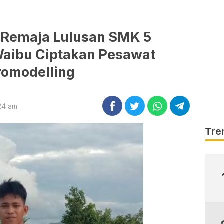
 Remaja Lulusan SMK 5
aibu Ciptakan Pesawat
romodelling
:24 am
Tre