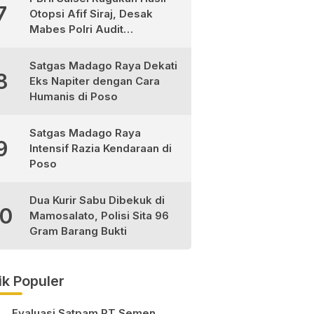
7
Otopsi Afif Siraj, Desak
Mabes Polri Audit
Independen
Satgas Madago Raya Dekati
8
Eks Napiter dengan Cara
Humanis di Poso
Satgas Madago Raya
9
Intensif Razia Kendaraan di
Poso
Dua Kurir Sabu Dibekuk di
10
Mamosalato, Polisi Sita 96
Gram Barang Bukti
ik Populer
Evaluasi Satpam PT Semen