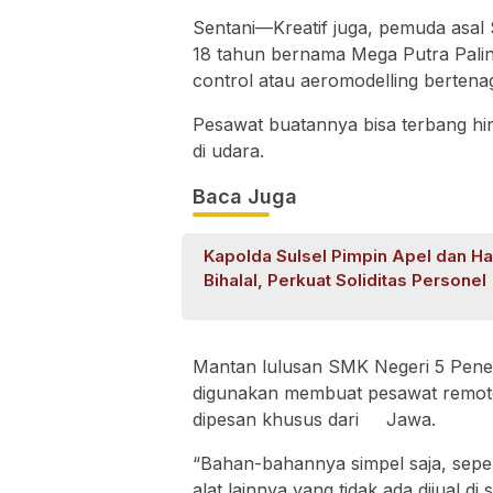
Sentani—Kreatif juga, pemuda asal 
18 tahun bernama Mega Putra Palin
control atau aeromodelling bertenaga
Pesawat buatannya bisa terbang hi
di udara.
Baca Juga
Kapolda Sulsel Pimpin Apel dan Ha
Bihalal, Perkuat Soliditas Personel
Mantan lulusan SMK Negeri 5 Pene
digunakan membuat pesawat remote 
dipesan khusus dari Jawa.
“Bahan-bahannya simpel saja, sepert
alat lainnya yang tidak ada dijual d