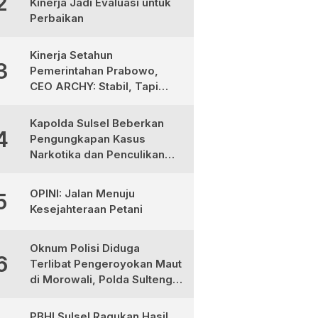
2
Kinerja Jadi Evaluasi untuk
Perbaikan
Kinerja Setahun
3
Pemerintahan Prabowo,
CEO ARCHY: Stabil, Tapi
Masih Perlu Perbaikan
Kapolda Sulsel Beberkan
4
Pengungkapan Kasus
Narkotika dan Penculikan
Anak di Makassar
OPINI: Jalan Menuju
5
Kesejahteraan Petani
Oknum Polisi Diduga
6
Terlibat Pengeroyokan Maut
di Morowali, Polda Sulteng
Janji Proses Hukum Tegas
PBHI Sulsel Ragukan Hasil