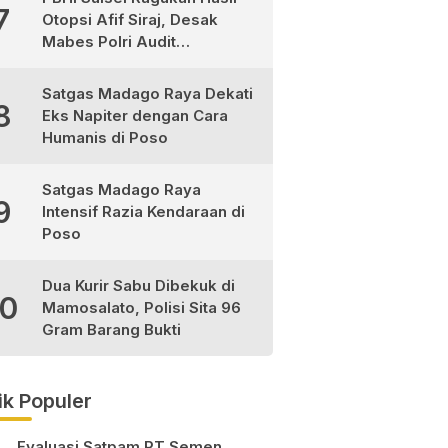
7
Otopsi Afif Siraj, Desak
Mabes Polri Audit
Independen
Satgas Madago Raya Dekati
8
Eks Napiter dengan Cara
Humanis di Poso
Satgas Madago Raya
9
Intensif Razia Kendaraan di
Poso
Dua Kurir Sabu Dibekuk di
10
Mamosalato, Polisi Sita 96
Gram Barang Bukti
ik Populer
Evaluasi Satpam PT Semen