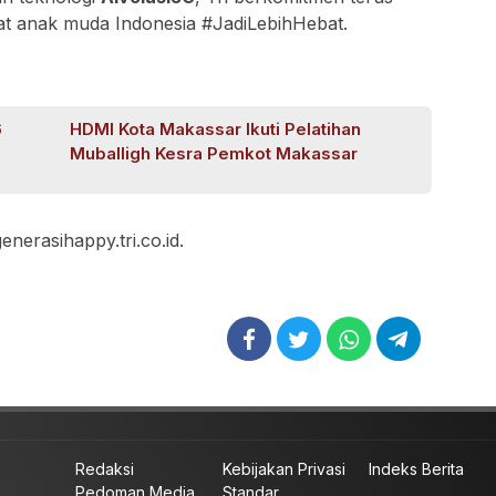
t anak muda Indonesia #JadiLebihHebat.
6
HDMI Kota Makassar Ikuti Pelatihan
Muballigh Kesra Pemkot Makassar
nerasihappy.tri.co.id.
Redaksi
Kebijakan Privasi
Indeks Berita
Pedoman Media
Standar