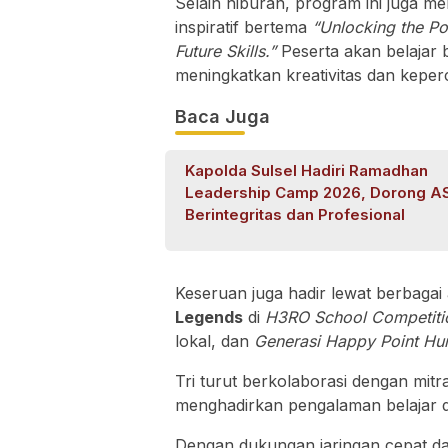
Selain hiburan, program ini juga m
inspiratif bertema
“Unlocking the Pow
Future Skills.”
Peserta akan belajar 
meningkatkan kreativitas dan keperca
Baca Juga
Kapolda Sulsel Hadiri Ramadhan
Leadership Camp 2026, Dorong A
Berintegritas dan Profesional
Keseruan juga hadir lewat berbagai a
Legends
di
H3RO School Competiti
lokal, dan
Generasi Happy Point Hu
Tri turut berkolaborasi dengan mitra
menghadirkan pengalaman belajar d
Dengan dukungan jaringan cepat da