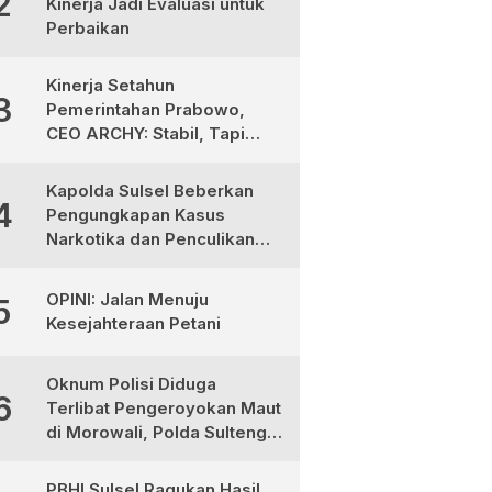
2
Kinerja Jadi Evaluasi untuk
Perbaikan
Kinerja Setahun
3
Pemerintahan Prabowo,
CEO ARCHY: Stabil, Tapi
Masih Perlu Perbaikan
Kapolda Sulsel Beberkan
4
Pengungkapan Kasus
Narkotika dan Penculikan
Anak di Makassar
OPINI: Jalan Menuju
5
Kesejahteraan Petani
Oknum Polisi Diduga
6
Terlibat Pengeroyokan Maut
di Morowali, Polda Sulteng
Janji Proses Hukum Tegas
PBHI Sulsel Ragukan Hasil