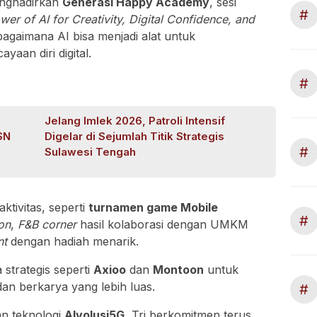
enghadirkan
Generasi Happy Academy
, sesi
#
er of AI for Creativity, Digital Confidence, and
bagaimana AI bisa menjadi alat untuk
yaan diri digital.
#
Jelang Imlek 2026, Patroli Intensif
SN
Digelar di Sejumlah Titik Strategis
#
Sulawesi Tengah
ktivitas, seperti
turnamen game Mobile
#
on
,
F&B corner
hasil kolaborasi dengan UMKM
nt
dengan hadiah menarik.
 strategis seperti
Axioo
dan
Montoon
untuk
an berkarya yang lebih luas.
#
n teknologi
AIvolusi5G
, Tri berkomitmen terus