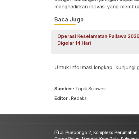
menghadirkan inovasi yang membua
Baca Juga
Operasi Keselamatan Pallawa 202
Digelar 14 Hari
Untuk informasi lengkap, kunjungi ge
Sumber :
Topik Sulawesi
Editor :
Redaksi
Jl. Puebongo 2, Kompleks Perumahan
Green Palupi Mandiri, Kota Palu, Sulawesi