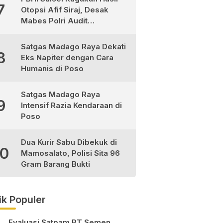
7
Otopsi Afif Siraj, Desak
Mabes Polri Audit
Independen
Satgas Madago Raya Dekati
8
Eks Napiter dengan Cara
Humanis di Poso
Satgas Madago Raya
9
Intensif Razia Kendaraan di
Poso
Dua Kurir Sabu Dibekuk di
10
Mamosalato, Polisi Sita 96
Gram Barang Bukti
ik Populer
Evaluasi Satpam PT Semen