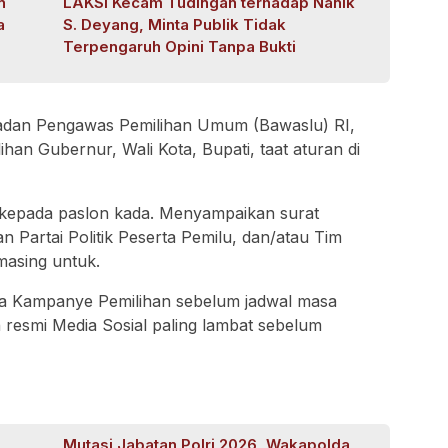
n
LAKSI Kecam Tudingan terhadap Nanik
a
S. Deyang, Minta Publik Tidak
Terpengaruh Opini Tanpa Bukti
 Badan Pengawas Pemilihan Umum (Bawaslu) RI,
han Gubernur, Wali Kota, Bupati, taat aturan di
kepada paslon kada. Menyampaikan surat
Partai Politik Peserta Pemilu, dan/atau Tim
masing untuk.
a Kampanye Pemilihan sebelum jadwal masa
 resmi Media Sosial paling lambat sebelum
Mutasi Jabatan Polri 2026, Wakapolda