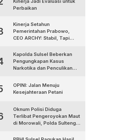
2
Kinerja Jadi Evaluasi untuk
Perbaikan
Kinerja Setahun
3
Pemerintahan Prabowo,
CEO ARCHY: Stabil, Tapi
Masih Perlu Perbaikan
Kapolda Sulsel Beberkan
4
Pengungkapan Kasus
Narkotika dan Penculikan
Anak di Makassar
OPINI: Jalan Menuju
5
Kesejahteraan Petani
Oknum Polisi Diduga
6
Terlibat Pengeroyokan Maut
di Morowali, Polda Sulteng
Janji Proses Hukum Tegas
PBHI Sulsel Ragukan Hasil