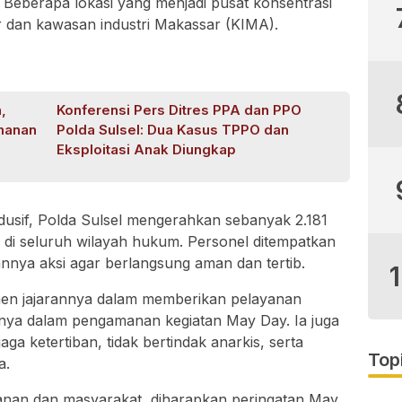
r. Beberapa lokasi yang menjadi pusat konsentrasi
r dan kawasan industri Makassar (KIMA).
,
Konferensi Pers Ditres PPA dan PPO
manan
Polda Sulsel: Dua Kasus TPPO dan
Eksploitasi Anak Diungkap
dusif, Polda Sulsel mengerahkan sebanyak 2.181
 di seluruh wilayah hukum. Personel ditempatkan
annya aksi agar berlangsung aman dan tertib.
en jajarannya dalam memberikan pelayanan
nya dalam pengamanan kegiatan May Day. Ia juga
a ketertiban, tidak bertindak anarkis, serta
Top
a.
anan dan masyarakat, diharapkan peringatan May