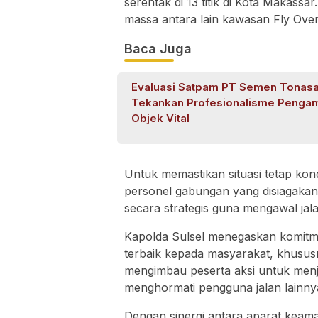
serentak di 13 titik di Kota Makassa
massa antara lain kawasan Fly Ove
Baca Juga
Evaluasi Satpam PT Semen Tonasa
Tekankan Profesionalisme Penga
Objek Vital
Untuk memastikan situasi tetap kon
personel gabungan yang disiagakan
secara strategis guna mengawal jal
Kapolda Sulsel menegaskan komitm
terbaik kepada masyarakat, khusus
mengimbau peserta aksi untuk menjag
menghormati pengguna jalan lainny
Dengan sinergi antara aparat keam