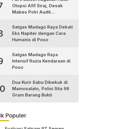
7
Otopsi Afif Siraj, Desak
Mabes Polri Audit
Independen
Satgas Madago Raya Dekati
8
Eks Napiter dengan Cara
Humanis di Poso
Satgas Madago Raya
9
Intensif Razia Kendaraan di
Poso
Dua Kurir Sabu Dibekuk di
10
Mamosalato, Polisi Sita 96
Gram Barang Bukti
ik Populer
Evaluasi Satpam PT Semen