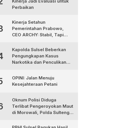
2
Kinerja Jadi Evaluasi untuk
Perbaikan
Kinerja Setahun
3
Pemerintahan Prabowo,
CEO ARCHY: Stabil, Tapi
Masih Perlu Perbaikan
Kapolda Sulsel Beberkan
4
Pengungkapan Kasus
Narkotika dan Penculikan
Anak di Makassar
OPINI: Jalan Menuju
5
Kesejahteraan Petani
Oknum Polisi Diduga
6
Terlibat Pengeroyokan Maut
di Morowali, Polda Sulteng
Janji Proses Hukum Tegas
PBHI Sulsel Ragukan Hasil