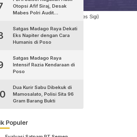
7
Otopsi Afif Siraj, Desak
Mabes Polri Audit
Narkoba Polres Sigi. (Foto:dok. Polres Sigi)
Independen
Satgas Madago Raya Dekati
8
Eks Napiter dengan Cara
Humanis di Poso
Satgas Madago Raya
9
Intensif Razia Kendaraan di
Poso
Dua Kurir Sabu Dibekuk di
10
Mamosalato, Polisi Sita 96
Gram Barang Bukti
ik Populer
Evaluasi Satpam PT Semen