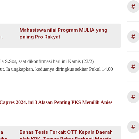
#
Mahasiswa nilai Program MULIA yang
#
i.
paling Pro Rakyat
 S.Sos, saat dikonfirmasi hari ini Kamis (23/2)
#
t. Ia ungkapkan, keduanya diringkus sekitar Pukul 14.00
#
Capres 2024, ini 3 Alasan Penting PKS Memilih Anies
#
da
Bahas Tesis Terkait OTT Kepala Daerah
ika
oleh KPK, Taqwa Bahar Berhasil Meraih