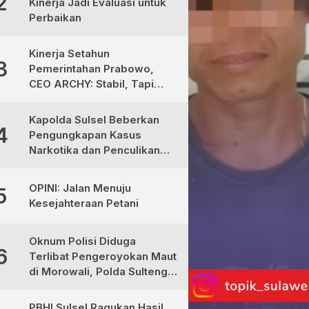
2
Kinerja Jadi Evaluasi untuk
Perbaikan
Kinerja Setahun
3
Pemerintahan Prabowo,
CEO ARCHY: Stabil, Tapi
Masih Perlu Perbaikan
Kapolda Sulsel Beberkan
4
Pengungkapan Kasus
Narkotika dan Penculikan
Anak di Makassar
OPINI: Jalan Menuju
5
Kesejahteraan Petani
Oknum Polisi Diduga
6
Terlibat Pengeroyokan Maut
di Morowali, Polda Sulteng
Janji Proses Hukum Tegas
PBHI Sulsel Ragukan Hasil