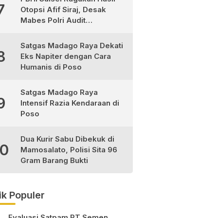
7
Otopsi Afif Siraj, Desak
Mabes Polri Audit
Independen
Satgas Madago Raya Dekati
8
Eks Napiter dengan Cara
Humanis di Poso
Satgas Madago Raya
9
Intensif Razia Kendaraan di
Poso
Dua Kurir Sabu Dibekuk di
10
Mamosalato, Polisi Sita 96
Gram Barang Bukti
ik Populer
Evaluasi Satpam PT Semen