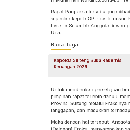
H.Muharram Nurdin.S.Sos.M.Si, ser
Rapat Paripurna tersebut juga dih
sejumlah kepala OPD, serta unsur
beserta Sejumlah Anggota dewan p
Una.
Baca Juga
Kapolda Sulteng Buka Rakernis
Keuangan 2026
Untuk memberikan persetujuan be
pimpinan rapat terlebih dahulu m
Provinsi Sulteng melalui Fraksiny
tanggapan, dan masukkan terhadap
Maka dengan hal tersebut, Anggota 
(Delapan) Fraksi, menyampaikan s