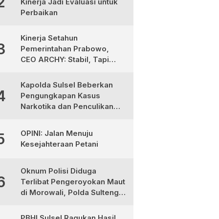
2
Kinerja Jadi Evaluasi untuk
Perbaikan
Kinerja Setahun
3
Pemerintahan Prabowo,
CEO ARCHY: Stabil, Tapi
Masih Perlu Perbaikan
Kapolda Sulsel Beberkan
4
Pengungkapan Kasus
Narkotika dan Penculikan
Anak di Makassar
OPINI: Jalan Menuju
5
Kesejahteraan Petani
Oknum Polisi Diduga
6
Terlibat Pengeroyokan Maut
di Morowali, Polda Sulteng
Janji Proses Hukum Tegas
PBHI Sulsel Ragukan Hasil