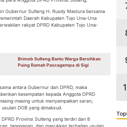
ta para Anggota DPRD Provinsi Sulteng.
adiri Gubernur Sulteng H. Rusdy Mastura bersama
 Pemerintah Daerah Kabupaten Tojo Una-Una
erwakilan rakyat DPRD Kabupaten Tojo Una-
Brimob Sulteng Bantu Warga Bersihkan
Puing Rumah Pascagempa di Sigi
rsama antara Gubernur dan DPRD, maka
emberikan kesempatan kepada Anggota DPRD
a masing-masing untuk menyampaikan saran,
 usulan DOB yang dimaksud.
Top
DPRD Provinsi Sulteng yang terdiri dari 8
aran, tanggapan, dan masukkan terhadap usulan