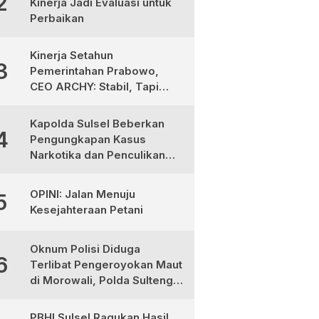
2
Kinerja Jadi Evaluasi untuk
Perbaikan
Kinerja Setahun
3
Pemerintahan Prabowo,
CEO ARCHY: Stabil, Tapi
Masih Perlu Perbaikan
Kapolda Sulsel Beberkan
4
Pengungkapan Kasus
Narkotika dan Penculikan
Anak di Makassar
OPINI: Jalan Menuju
5
Kesejahteraan Petani
Oknum Polisi Diduga
6
Terlibat Pengeroyokan Maut
di Morowali, Polda Sulteng
Janji Proses Hukum Tegas
PBHI Sulsel Ragukan Hasil