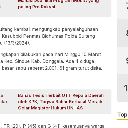
Mahasiswa nilai Program MULIA yang
i.
paling Pro Rakyat
Sulteng kembali mengungkap penyalahgunaan
ap Kasubbid Penmas Bidhumas Polda Sulteng
u (13/3/2024).
gkapan dilakukan pada hari Minggu 10 Maret
ka Kec. Sindue Kab. Donggala. Ada 4 diduga
esar sabu seberat 2.091, 61 gram turut disita.
da
Bahas Tesis Terkait OTT Kepala Daerah
ika
oleh KPK, Taqwa Bahar Berhasil Meraih
Gelar Magister Hukum UNHAS
Top
4), TR (29), P (45) dan G (41) kesemuanya warga