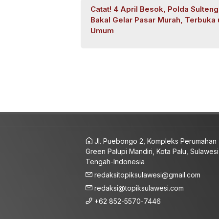
Catat! 4 April Besok, Polda Sulteng
Bakal Gelar Pasar Murah, Terbuka 
Umum
Jl. Puebongo 2, Kompleks Perumahan
Green Palupi Mandiri, Kota Palu, Sulawesi
Tengah-Indonesia
redaksitopiksulawesi@gmail.com
redaksi@topiksulawesi.com
+62 852-5570-7446