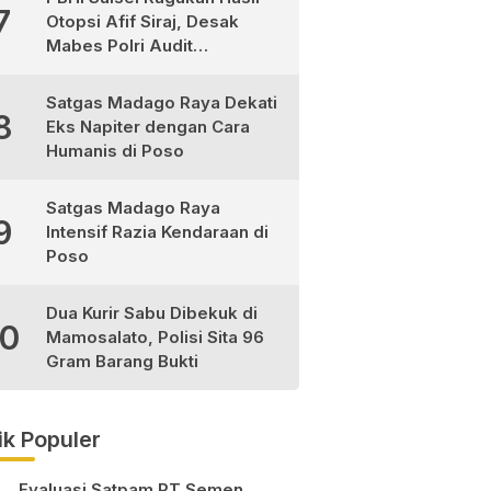
7
Otopsi Afif Siraj, Desak
Mabes Polri Audit
Independen
Satgas Madago Raya Dekati
8
Eks Napiter dengan Cara
Humanis di Poso
Satgas Madago Raya
9
Intensif Razia Kendaraan di
Poso
Dua Kurir Sabu Dibekuk di
10
Mamosalato, Polisi Sita 96
Gram Barang Bukti
ik Populer
Evaluasi Satpam PT Semen