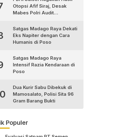
7
Otopsi Afif Siraj, Desak
Mabes Polri Audit
Independen
Satgas Madago Raya Dekati
8
Eks Napiter dengan Cara
Humanis di Poso
Satgas Madago Raya
9
Intensif Razia Kendaraan di
Poso
Dua Kurir Sabu Dibekuk di
10
Mamosalato, Polisi Sita 96
Gram Barang Bukti
ik Populer
Evaluasi Satpam PT Semen