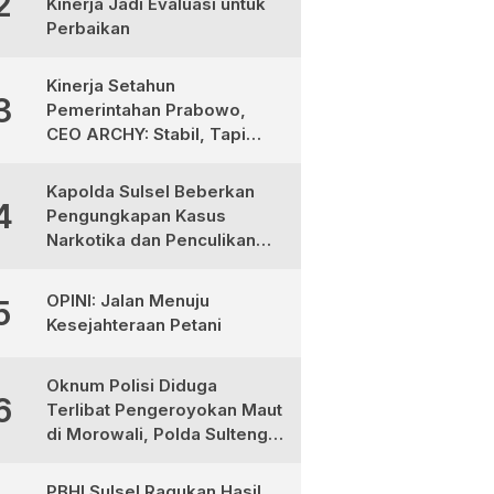
2
Kinerja Jadi Evaluasi untuk
Perbaikan
Kinerja Setahun
3
Pemerintahan Prabowo,
CEO ARCHY: Stabil, Tapi
Masih Perlu Perbaikan
Kapolda Sulsel Beberkan
4
Pengungkapan Kasus
Narkotika dan Penculikan
Anak di Makassar
OPINI: Jalan Menuju
5
Kesejahteraan Petani
Oknum Polisi Diduga
6
Terlibat Pengeroyokan Maut
di Morowali, Polda Sulteng
Janji Proses Hukum Tegas
PBHI Sulsel Ragukan Hasil