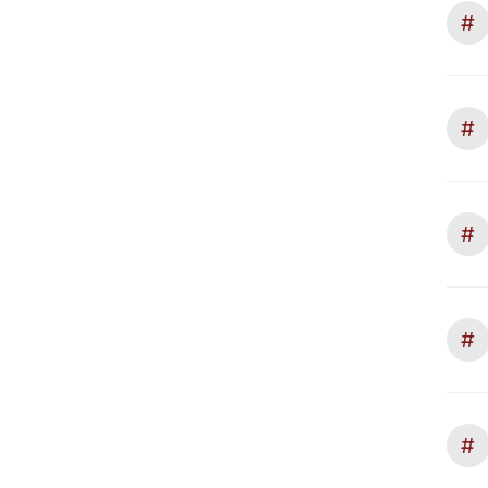
#
#
#
#
#