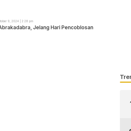
tober 9, 2024 | 2:28 pm
Abrakadabra, Jelang Hari Pencoblosan
Tre