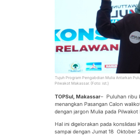
Tujuh Program Pengabdian Mulia Antarkan Pul
Pilwakot Makassar. (Foto: ist.)
TOPSul, Makassar
– Puluhan ribu 
menangkan Pasangan Calon walikota
dengan jargon Mulia pada Pilwakot
Hal ini digelorakan pada konslidasi
sampai dengan Jumat 18 Oktober 2