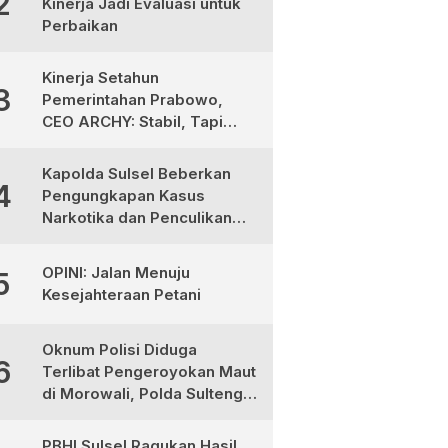
2
Kinerja Jadi Evaluasi untuk
Perbaikan
Kinerja Setahun
3
Pemerintahan Prabowo,
CEO ARCHY: Stabil, Tapi
Masih Perlu Perbaikan
Kapolda Sulsel Beberkan
4
Pengungkapan Kasus
Narkotika dan Penculikan
Anak di Makassar
OPINI: Jalan Menuju
5
Kesejahteraan Petani
Oknum Polisi Diduga
6
Terlibat Pengeroyokan Maut
di Morowali, Polda Sulteng
Janji Proses Hukum Tegas
PBHI Sulsel Ragukan Hasil