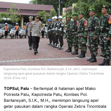
Kapolresta Palu, Kombes Pol. Barliansyah, S.I.K., M.H., memimpin
langsung apel gelar pasukan dalam rangka Operasi Zebra Tinombala
2024. (Foto: ist.)
TOPSul, Palu
– Bertempat di halaman apel Mako
Polresta Palu, Kapolresta Palu, Kombes Pol.
Barliansyah, S.I.K., M.H., memimpin langsung apel
gelar pasukan dalam rangka Operasi Zebra Tinombala