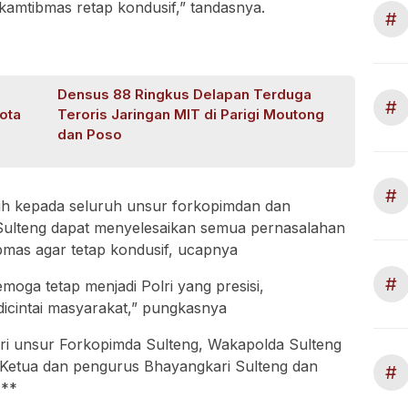
 kamtibmas retap kondusif,” tandasnya.
#
Densus 88 Ringkus Delapan Terduga
#
ota
Teroris Jaringan MIT di Parigi Moutong
dan Poso
#
sih kepada seluruh unsur forkopimdan dan
a Sulteng dapat menyelesaikan semua pernasalahan
bmas agar tetap kondusif, ucapnya
#
moga tetap menjadi Polri yang presisi,
dicintai masyarakat,” pungkasnya
ri unsur Forkopimda Sulteng, Wakapolda Sulteng
 Ketua dan pengurus Bhayangkari Sulteng dan
#
***