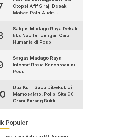
7
Otopsi Afif Siraj, Desak
Mabes Polri Audit
Independen
Satgas Madago Raya Dekati
8
Eks Napiter dengan Cara
Humanis di Poso
Satgas Madago Raya
9
Intensif Razia Kendaraan di
Poso
Dua Kurir Sabu Dibekuk di
10
Mamosalato, Polisi Sita 96
Gram Barang Bukti
ik Populer
Evaluasi Satpam PT Semen