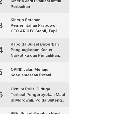
2
Kinerja Jadi Evaluasi untuk
Perbaikan
Kinerja Setahun
3
Pemerintahan Prabowo,
CEO ARCHY: Stabil, Tapi
Masih Perlu Perbaikan
Kapolda Sulsel Beberkan
4
Pengungkapan Kasus
Narkotika dan Penculikan
Anak di Makassar
OPINI: Jalan Menuju
5
Kesejahteraan Petani
Oknum Polisi Diduga
6
Terlibat Pengeroyokan Maut
di Morowali, Polda Sulteng
Janji Proses Hukum Tegas
PBHI Sulsel Ragukan Hasil