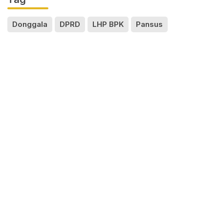
Donggala
DPRD
LHP BPK
Pansus