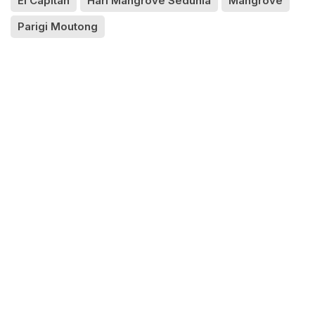
El Capitan
Hari Mangrove Sedunia
Mangrove
Parigi Moutong