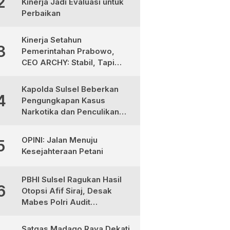
2
Kinerja Jadi Evaluasi untuk
Perbaikan
Kinerja Setahun
3
Pemerintahan Prabowo,
CEO ARCHY: Stabil, Tapi
Masih Perlu Perbaikan
Kapolda Sulsel Beberkan
4
Pengungkapan Kasus
Narkotika dan Penculikan
Anak di Makassar
OPINI: Jalan Menuju
5
Kesejahteraan Petani
PBHI Sulsel Ragukan Hasil
6
Otopsi Afif Siraj, Desak
Mabes Polri Audit
Independen
Satgas Madago Raya Dekati