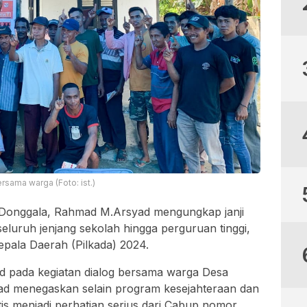
sama warga (Foto: ist.)
 Donggala, Rahmad M.Arsyad mengungkap janji
eluruh jenjang sekolah hingga perguruan tinggi,
 Kepala Daerah (Pilkada) 2024.
d pada kegiatan dialog bersama warga Desa
ad menegaskan selain program kesejahteraan dan
is menjadi perhatian serius dari Cabup nomor