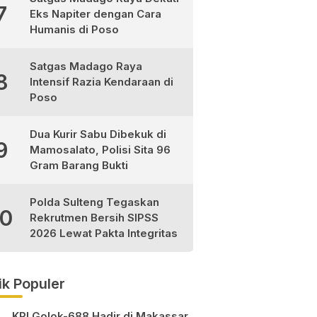
7
Eks Napiter dengan Cara
Humanis di Poso
Satgas Madago Raya
8
Intensif Razia Kendaraan di
Poso
Dua Kurir Sabu Dibekuk di
9
Mamosalato, Polisi Sita 96
Gram Barang Bukti
Polda Sulteng Tegaskan
10
Rekrutmen Bersih SIPSS
2026 Lewat Pakta Integritas
ik Populer
KRI Golok-688 Hadir di Makassar,