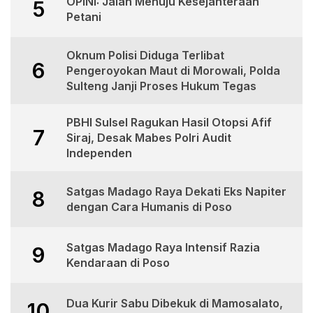
OPINI: Jalan Menuju Kesejahteraan
5
Petani
Oknum Polisi Diduga Terlibat
6
Pengeroyokan Maut di Morowali, Polda
Sulteng Janji Proses Hukum Tegas
PBHI Sulsel Ragukan Hasil Otopsi Afif
7
Siraj, Desak Mabes Polri Audit
Independen
Satgas Madago Raya Dekati Eks Napiter
8
dengan Cara Humanis di Poso
Satgas Madago Raya Intensif Razia
9
Kendaraan di Poso
Dua Kurir Sabu Dibekuk di Mamosalato,
10