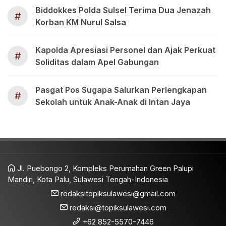
Biddokkes Polda Sulsel Terima Dua Jenazah
#
Korban KM Nurul Salsa
Kapolda Apresiasi Personel dan Ajak Perkuat
#
Soliditas dalam Apel Gabungan
Pasgat Pos Sugapa Salurkan Perlengkapan
#
Sekolah untuk Anak-Anak di Intan Jaya
Jl. Puebongo 2, Kompleks Perumahan Green Palupi
Mandiri, Kota Palu, Sulawesi Tengah-Indonesia
redaksitopiksulawesi@gmail.com
redaksi@topiksulawesi.com
+62 852-5570-7446