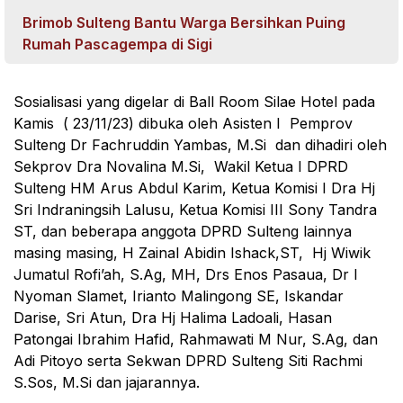
Brimob Sulteng Bantu Warga Bersihkan Puing
Rumah Pascagempa di Sigi
Sosialisasi yang digelar di Ball Room Silae Hotel pada
Kamis ( 23/11/23) dibuka oleh Asisten I Pemprov
Sulteng Dr Fachruddin Yambas, M.Si dan dihadiri oleh
Sekprov Dra Novalina M.Si, Wakil Ketua I DPRD
Sulteng HM Arus Abdul Karim, Ketua Komisi I Dra Hj
Sri Indraningsih Lalusu, Ketua Komisi III Sony Tandra
ST, dan beberapa anggota DPRD Sulteng lainnya
masing masing, H Zainal Abidin Ishack,ST, Hj Wiwik
Jumatul Rofi’ah, S.Ag, MH, Drs Enos Pasaua, Dr I
Nyoman Slamet, Irianto Malingong SE, Iskandar
Darise, Sri Atun, Dra Hj Halima Ladoali, Hasan
Patongai Ibrahim Hafid, Rahmawati M Nur, S.Ag, dan
Adi Pitoyo serta Sekwan DPRD Sulteng Siti Rachmi
S.Sos, M.Si dan jajarannya.