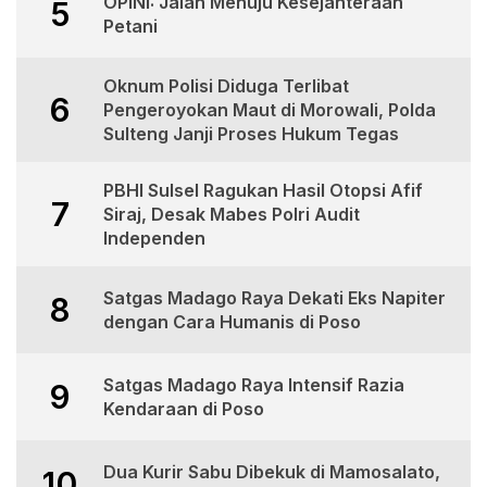
OPINI: Jalan Menuju Kesejahteraan
5
Petani
Oknum Polisi Diduga Terlibat
6
Pengeroyokan Maut di Morowali, Polda
Sulteng Janji Proses Hukum Tegas
PBHI Sulsel Ragukan Hasil Otopsi Afif
7
Siraj, Desak Mabes Polri Audit
Independen
Satgas Madago Raya Dekati Eks Napiter
8
dengan Cara Humanis di Poso
Satgas Madago Raya Intensif Razia
9
Kendaraan di Poso
Dua Kurir Sabu Dibekuk di Mamosalato,
10